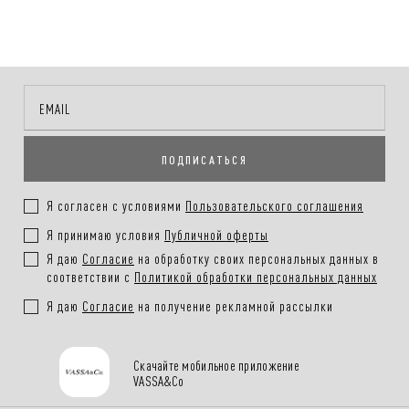
автоматически и зависит от региона доставки.
ближайшее время.
Способы оплаты заказа:
Онлайн-оплата на сайте, наличными или картой при получении
заказа
ПОДПИСАТЬСЯ
Покупателям.
Подробнее в разделе
Я согласен с условиями
Пользовательского соглашения
Я принимаю условия
Публичной оферты
Я даю
Согласие
на обработку своих персональных данных в
соответствии с
Политикой обработки персональных данных
Я даю
Согласие
на получение рекламной рассылки
Скачайте мобильное приложение
VASSA&Co