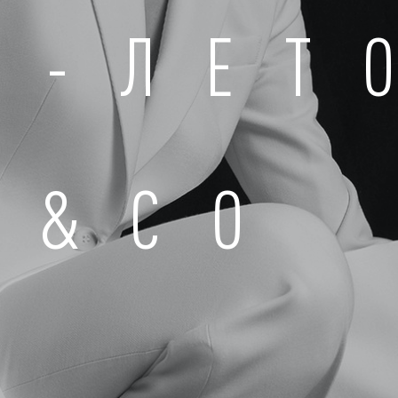
А-ЛЕТ
A&CO