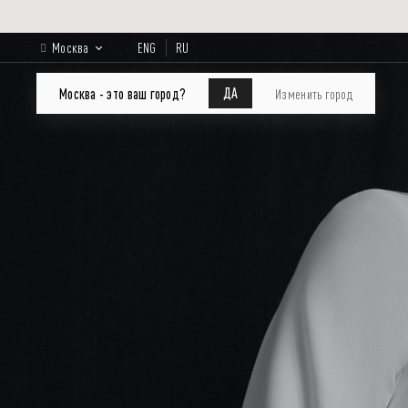
Москва
ENG
RU
КАТАЛОГ
Лукбук
О бренде
ДА
Москва - это ваш город?
Изменить город