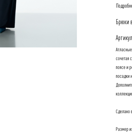
Подробне
Брюки 
Артикул
Атласные
сочетая 
поясе и 
посадки 
Дополнит
коллекци
Сделано в
Размер из