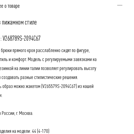
е о товаре
в пижамном стиле
: V268789S-2094C67
 брюки прямого кроя расслабленно сидят по фигуре,
стиль и комфорт. Модель с регулируемыми завязками на
резинкой на линии талии позволяет регулировать высоту
и создавать разные стилистические решения.
ь образ можно жакетом (
V265579S-2094C67
) из нашей
и.
 России, г. Москва.
делия на модели: 44 (4-170)