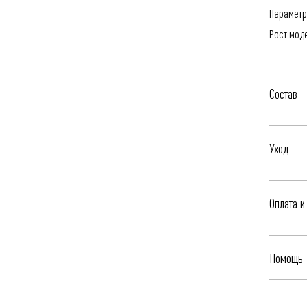
Параметр
Рост мод
Состав
100% Пол
Уход
- Профес
Оплата и
- Гладить
Бесплатна
Помощь
Яндекс.Сп
Чтобы уз
Стоимост