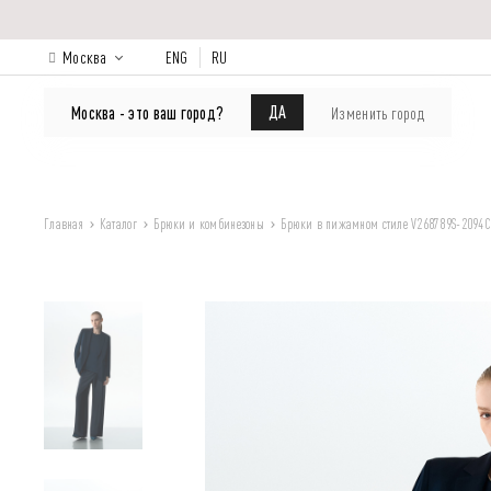
Москва
ENG
RU
КАТАЛОГ
Лукбук
О бренде
ДА
Москва - это ваш город?
Изменить город
Главная
Каталог
Брюки и комбинезоны
Брюки в пижамном стиле V268789S-2094C