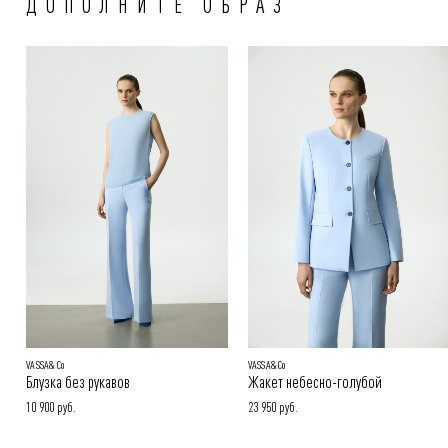
ДОПОЛНИТЕ ОБРАЗ
ближайшее время.
Способы оплаты заказа:
Онлайн-оплата на сайте, наличными или картой при получении
заказа
Покупателям.
Подробнее в разделе
VASSA&Co
VASSA&Co
Блузка без рукавов
Жакет небесно-голубой
10 900 руб.
23 950 руб.