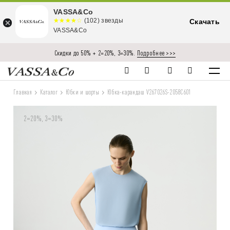
VASSA&Co
☆☆☆☆☆
★★★★
(102) звезды
Скачать
★
VASSA&Co
Скидки до 50% + 2=20%, 3=30%.
Подробнее >>>
Главная
Каталог
Юбки и шорты
Юбка-карандаш V267026S-2058C601
2=20%, 3=30%