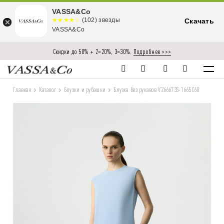
VASSA&Co
☆☆☆☆☆
★★★★
(102) звезды
Скачать
★
VASSA&Co
Скидки до 50% + 2=20%, 3=30%.
Подробнее >>>
Главная
Каталог
Блузки и рубашки
Блузка без рукавов V266673S-1665C60