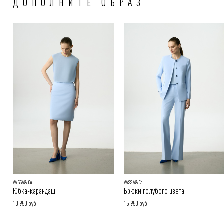
ДОПОЛНИТЕ ОБРАЗ
ближайшее время.
Способы оплаты заказа:
Онлайн-оплата на сайте, наличными или картой при получении
заказа
Покупателям.
Подробнее в разделе
VASSA&Co
VASSA&Co
Юбка-карандаш
Брюки голубого цвета
10 950 руб.
15 950 руб.