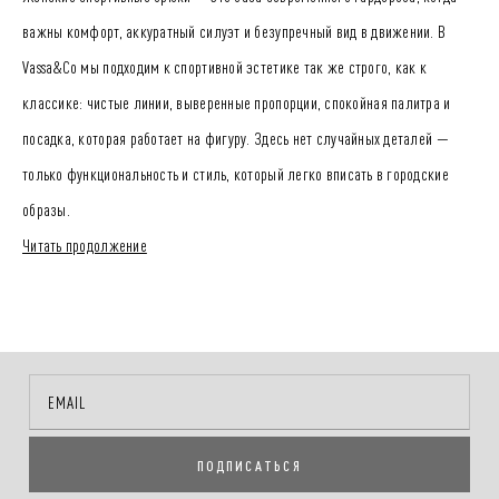
важны комфорт, аккуратный силуэт и безупречный вид в движении. В
Vassa&Co мы подходим к спортивной эстетике так же строго, как к
классике: чистые линии, выверенные пропорции, спокойная палитра и
посадка, которая работает на фигуру. Здесь нет случайных деталей —
только функциональность и стиль, который легко вписать в городские
образы.
В наших моделях важна ткань: она должна быть приятной к телу, держать
Читать продолжение
форму и выглядеть достойно не только в зале, но и в повседневной
жизни. Продуманные пояса, кулиски и манжеты помогают отрегулировать
посадку, а лаконичный крой позволяет сочетать брюки с футболками,
трикотажем, жакетами и пальто. Так спортивные брюки становятся не
«вещью для выходных», а уверенной основой капсулы.
Выбирая женские спортивные брюки Vassa&Co, вы получаете вещь,
ПОДПИСАТЬСЯ
рассчитанную на активный ритм: удобно ходить, ехать, работать и