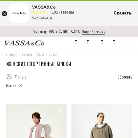
VASSA&Co
☆☆☆☆☆
★★★★
(102) звезды
Скачать
★
VASSA&Co
Скидки до 50% + 2=20%, 3=30%.
Подробнее >>>
Главная
Каталог
Спорт
Брюки
ЖЕНСКИЕ СПОРТИВНЫЕ БРЮКИ
Фильтр
Сбросить
Брюки