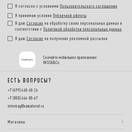
Я согласен с условиями
Пользовательского соглашения
отдыхать, не меняя настроение образа. Обратите внимание на посадку по
Я принимаю условия
Публичной оферты
талии, длину и степень свободы кроя — и вы легко найдёте вариант под
Я даю
Согласие
на обработку своих персональных данных в
кеды, кроссовки или более собранную обувь. Брюки для спорта в нашей
соответствии с
Политикой обработки персональных данных
коллекции — это комфорт без компромиссов и эстетика, которая
Я даю
Согласие
на получение рекламной рассылки
остаётся актуальной.
Скачайте мобильное приложение
VASSA&Co
ЕСТЬ ВОПРОСЫ?
+7 (499) 460-60-26
+7 (800) 444-80-67
intermag@vassatrend.ru
Магазины