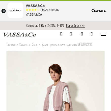
VASSA&Co
☆☆☆☆☆
★★★★
(102) звезды
Скачать
★
VASSA&Co
Скидки до 50% + 2=20%, 3=30%.
Подробнее >>>
Главная
Каталог
Спорт
Брюки трикотажные спортивные VP258033C30