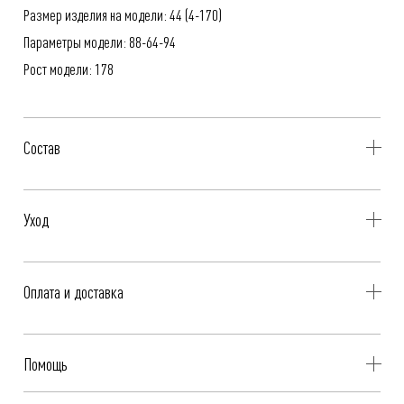
Размер изделия на модели: 44 (4-170)
Параметры модели: 88-64-94
Рост модели: 178
Состав
69% Хлопок, 26% Нейлон, 5% Эластан
Уход
- Профессиональная чистка
Оплата и доставка
- Гладить при низкой температуре, до 110°C
Бесплатная доставка при оплате онлайн - картой, «Долями» или
Помощь
Яндекс.Сплит.