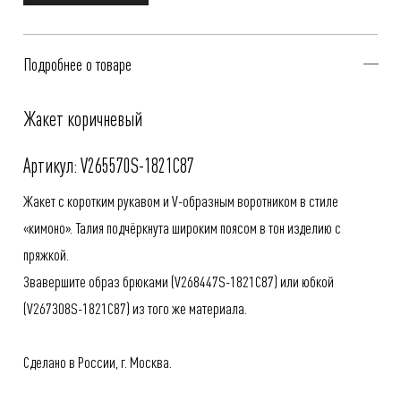
Подробнее о товаре
Жакет коричневый
Артикул: V265570S-1821C87
Жакет с коротким рукавом и V-образным воротником в стиле
«кимоно». Талия подчёркнута широким поясом в тон изделию с
пряжкой.
Звавершите образ брюками (
V268447S-1821C87
) или юбкой
(
V267308S-1821C87
) из того же материала.
Сделано в России, г. Москва.