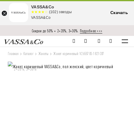
VASSA&Co
☆☆☆☆☆
★★★★
(102) звезды
Скачать
★
VASSA&Co
Скидки до 50% + 2=20%, 3=30%.
Подробнее >>>
Главная
Каталог
Жакеты
Жакет коричневый V265570S-1821C87
2=20%, 3=30%