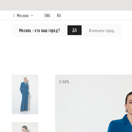
Москва
ENG
RU
КАТАЛОГ
Лукбук
О бренде
ДА
Москва - это ваш город?
Изменить город
2=50%