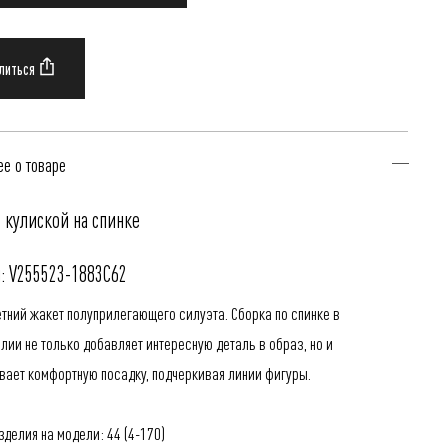
е о товаре
 кулиской на спинке
: V255523-1883C62
етний жакет полуприлегающего силуэта. Сборка по спинке в
лии не только добавляет интересную деталь в образ, но и
вает комфортную посадку, подчеркивая линии фигуры.
делия на модели: 44 (4-170)