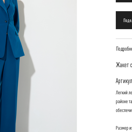
Подробне
Жакет с
Артикул
Легкий л
районе та
обеспечи
Размер из