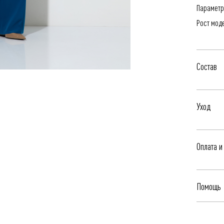
Параметр
Рост мод
Состав
100% Пол
Уход
- Профес
Оплата и
- Не стир
- Гладить
Бесплатна
Помощь
Яндекс.Сп
Чтобы уз
Стоимост