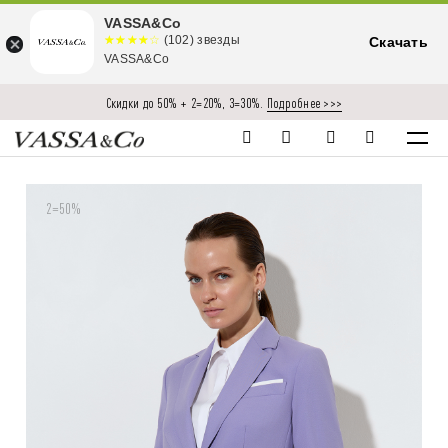
VASSA&Co
☆☆☆☆☆
★★★★
(102) звезды
Скачать
★
VASSA&Co
Скидки до 50% + 2=20%, 3=30%.
Подробнее >>>
2=50%