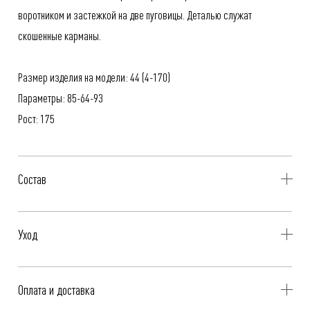
воротником и застежкой на две пуговицы. Деталью служат
скошенные карманы.
Размер изделия на модели: 44 (4-170)
Параметры: 85-64-93
Рост: 175
Состав
87% Лен, 13% ПА
Уход
- Профессиональная чистка
Оплата и доставка
- Не стирать, не отбеливать, не отжимать