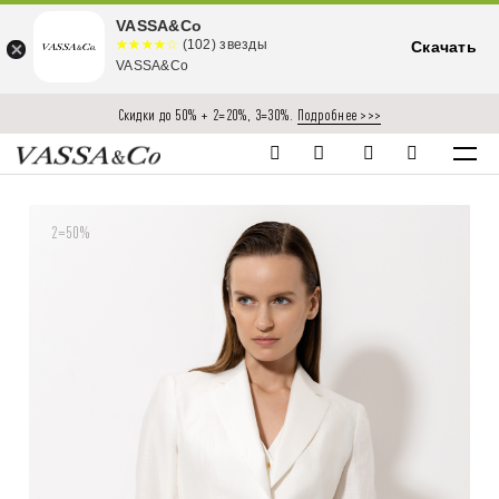
VASSA&Co
☆☆☆☆☆
★★★★
(102) звезды
Скачать
★
VASSA&Co
Скидки до 50% + 2=20%, 3=30%.
Подробнее >>>
2=50%