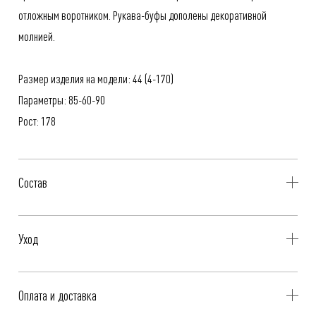
отложным воротником. Рукава-буфы дополены декоративной
молнией.
Размер изделия на модели: 44 (4-170)
Параметры: 85-60-90
Рост: 178
Состав
64% Хлопок, 33% Полиэстер, 3% Эластан
Уход
- Профессиональная чистка
Оплата и доставка
- Стирать при температуре до 30°C, не отбеливать