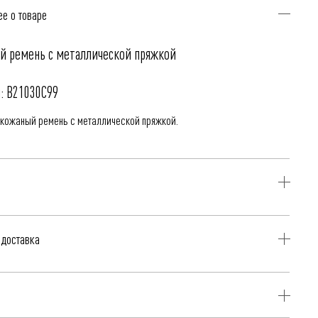
е о товаре
й ремень с металлической пряжкой
: B21030C99
кожаный ремень с металлической пряжкой.
жа
 доставка
я доставка при оплате онлайн - картой, «Долями» или
лит.