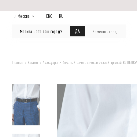
Москва
ENG
RU
КАТАЛОГ
Лукбук
О бренде
ДА
Москва - это ваш город?
Изменить город
Главная
Каталог
Аксессуары
Кожаный ремень с металлической пряжкой B21030C9