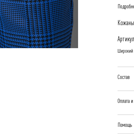
Подробне
Кожаны
Артикул
Широкий 
Состав
100% Ко
Оплата и
Бесплатна
Помощь
Яндекс.Сп