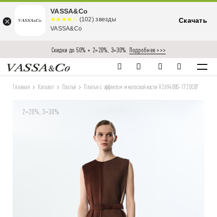
VASSA&Co
☆☆☆☆☆
★★★★
(102) звезды
Скачать
★
VASSA&Co
Скидки до 50% + 2=20%, 3=30%.
Подробнее >>>
Главная
Каталог
Платья
Платье с эффектом многослойности V269488S-1720C87
2=20%, 3=30%