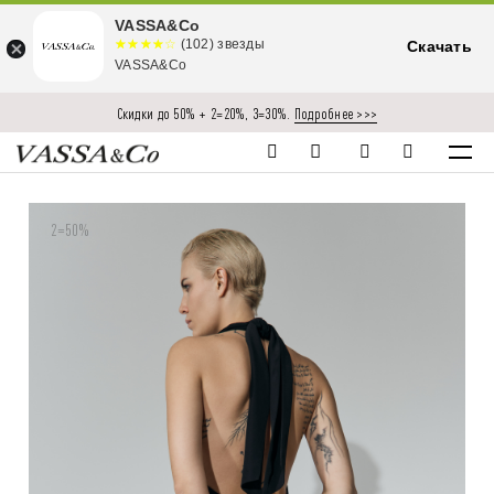
VASSA&Co
☆☆☆☆☆
★★★★
(102) звезды
Скачать
★
VASSA&Co
Скидки до 50% + 2=20%, 3=30%.
Подробнее >>>
2=50%