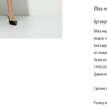
Юбка-м
Артикул
Юбка-мид
модель с
Благодар
не сковы
Лучше все
1990C45
)
Данная м
Сделано в
Размер из