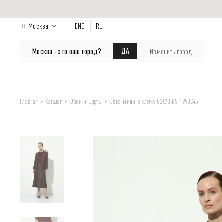
Москва
ENG
RU
КАТАЛОГ
Лукбук
О бренде
ДА
Москва - это ваш город?
Изменить город
Главная
Каталог
Юбки и шорты
Юбка-миди в клетку G257307S-1990C45