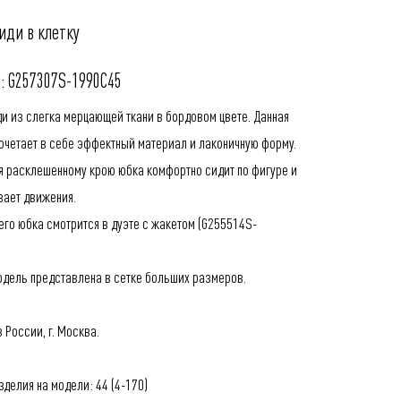
иди в клетку
: G257307S-1990C45
и из слегка мерцающей ткани в бордовом цвете. Данная
очетает в себе эффектный материал и лаконичную форму.
я расклешенному крою юбка комфортно сидит по фигуре и
вает движения.
го юбка смотрится в дуэте с жакетом (
G255514S-
.
одель представлена в сетке больших размеров.
 России, г. Москва.
делия на модели: 44 (4-170)