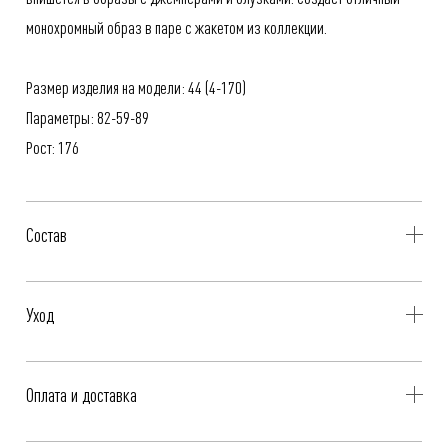
монохромный образ в паре с жакетом из коллекции.
Размер изделия на модели: 44 (4-170)
Параметры: 82-59-89
Рост: 176
Состав
67% Пэ-керамика, 29% Вискоза, 4% Эластан
Уход
- Профессиональная чистка
Оплата и доставка
- Не стирать, не отбеливать, не отжимать
- Гладить при средней температуре, до 110°