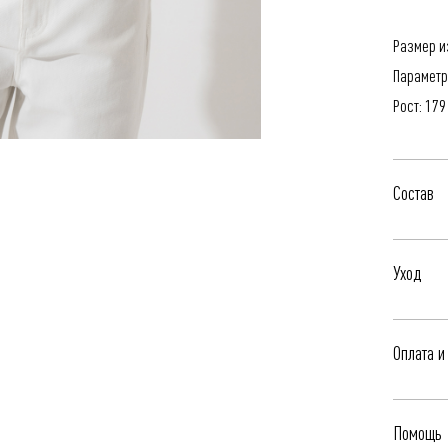
Размер и
Параметр
Рост: 179
Состав
95% Хлоп
Уход
- Профес
Оплата и
- Стирать
- Сушить
Бесплатна
- Гладить
Помощь
Яндекс.Сп