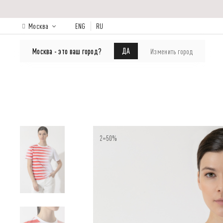
Москва
ENG
RU
КАТАЛОГ
Лукбук
О бренде
ДА
Москва - это ваш город?
Изменить город
2=50%