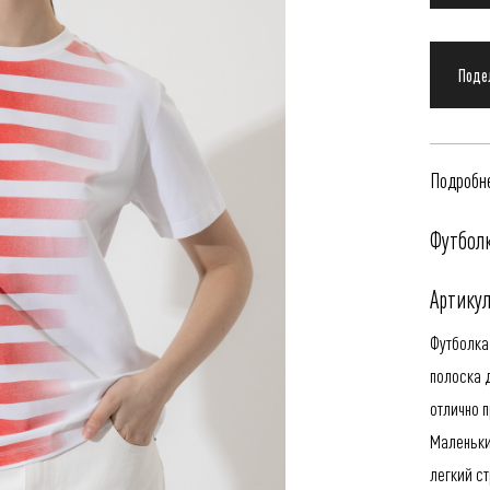
Подробне
Футболк
Артикул
Футболка
полоска 
отлично п
Маленьки
легкий с