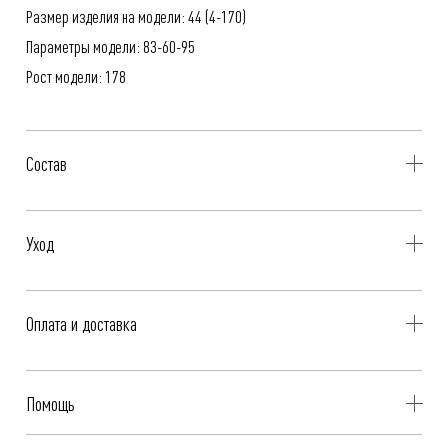
Размер изделия на модели: 44 (4-170)
Параметры модели: 83-60-95
Рост модели: 178
Состав
62% Полиэстер, 33% Вискоза, 5% Эластан
Уход
- Профессиональная чистка
Оплата и доставка
- Гладить при низкой температуре, до 110°C
Бесплатная доставка при оплате онлайн - картой, «Долями» или
Помощь
Яндекс.Сплит.