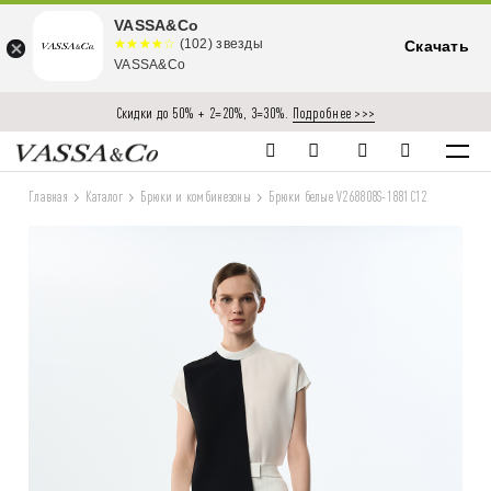
VASSA&Co
☆☆☆☆☆
★★★★
(102) звезды
Скачать
★
VASSA&Co
Скидки до 50% + 2=20%, 3=30%.
Подробнее >>>
Главная
Каталог
Брюки и комбинезоны
Брюки белые V268808S-1881C12