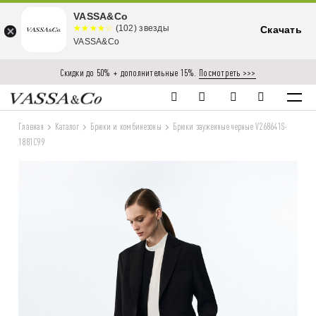
VASSA&Co
☆☆☆☆☆
★★★★
(102) звезды
Скачать
★
VASSA&Co
Скидки до 50% + дополнительные 15%.
Посмотреть >>>
Главная
Каталог
Брюки и комбинезоны
Брюки зауженные черные V268641S-
1881C99