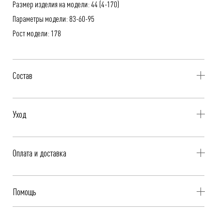
Размер изделия на модели: 44 (4-170)
Параметры модели: 83-60-95
Рост модели: 178
Состав
62% Полиэстер, 33% Вискоза, 5% Эластан
Уход
- Профессиональная чистка
Оплата и доставка
- Гладить при низкой температуре, до 110°C
Бесплатная доставка при оплате онлайн - картой, «Долями» или
Помощь
Яндекс.Сплит.