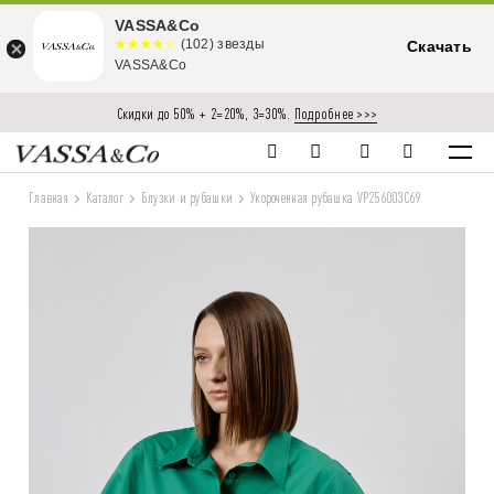
VASSA&Co
☆☆☆☆☆
★★★★
(102) звезды
Скачать
★
VASSA&Co
Скидки до 50% + 2=20%, 3=30%.
Подробнее >>>
Главная
Каталог
Блузки и рубашки
Укороченная рубашка VP256003C69