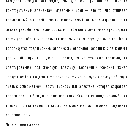
Создавая каждую коллекцию, мы уделяем пристальное внимание
конструктивным элементам. Идеальный крой — это то, что отличает
премиальный женский пиджак классический от масс-маркета. Наши
лекала разработаны таким образом, чтобы вещь комплиментарно сидела
на фигуре любого типа, скрывая нюансы и акцентируя достоинства. Часто
используется традиционный английский отложной воротник с лацканами
различной ширины — деталь, пришедшая из мужского костюма, но
адаптированная под женскую пластику. Костюмный женский жакет
требует особого подхода к материалам: мы используем формоустойчивую
ткань с содержанием шерсти, вискозы или эластана, которая сохраняет
презентабельный вид в течение всего дня. Каждая пуговица, каждый шов
и линия плеча находятся строго на своих местах, создавая ощущение
завершенности.
Вопрос о том, с чем носить классический женский жакет, решается легко
Читать продолжение