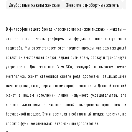
Двубортные жакеты женские
Женские однобортные жакеты
При
В философии нашего бренда классические женские пиджаки и жакеты —
это не просто часть униформы, а фундамент интеллектуального
гардероба. Мы рассматриваем этот предмет одежды как архитектурный
объект: он выстраивает силуэт, задает ритм всему образу и транслирует
уверенность. Для женщины Vassa&Co, живущей в высоком темпе
мегаполиса, жакет становится своего рода доспехами, защищающими
личные границы и подчеркивающими профессионализм. Деловой женский
жакет в нашем исполнении лишен ненужного украшательства; его
красота заключена в чистоте линий, выверенных пропорциях и
безупречной посадке. Это инвестиция в собственный имидж, где стиль не
спорит с функциональностью, а гармонично дополняет её.