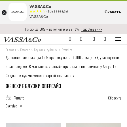
VASSA&Co
☆☆☆☆☆
★★★★
(102) звезды
Скачать
★
VASSA&Co
Скидки до 50% + дополнительные 15%.
Подробнее >>>
Главная
Каталог
Блузки и рубашки
Oversize
Дополниельная скидка 15% при покупке от 50000р. изделий, участвующих
в распродаже. В магазинах и онлайн при оплате по промокоду Август15.
Скидка не суммируется с картой лояльности.
ЖЕНСКИЕ БЛУЗКИ ОВЕРСАЙЗ
Фильтр
Сбросить
Oversize