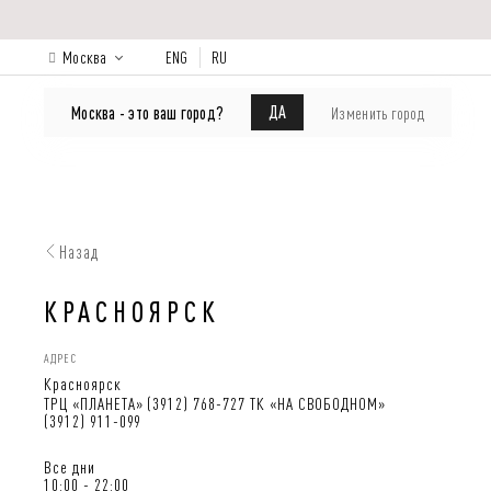
Москва
ENG
RU
КАТАЛОГ
Лукбук
О бренде
ДА
Москва - это ваш город?
Изменить город
Назад
КРАСНОЯРСК
АДРЕС
Красноярск
ТРЦ «ПЛАНЕТА» (3912) 768-727 ТК «НА СВОБОДНОМ»
(3912) 911-099
Все дни
10:00 - 22:00