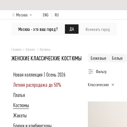
Москва
ENG
RU
КАТАЛОГ
Лукбук
О бренде
ДА
Москва - это ваш город?
Изменить город
Главная
Каталог
Костюмы
ЖЕНСКИЕ КЛАССИЧЕСКИЕ КОСТЮМЫ
Бежевые
Белые
Фильтр
Новая коллекция | Осень 2026
Летняя распродажа до 50%
Классические
Платья
Костюмы
Жакеты
Брюки и комбинезоны