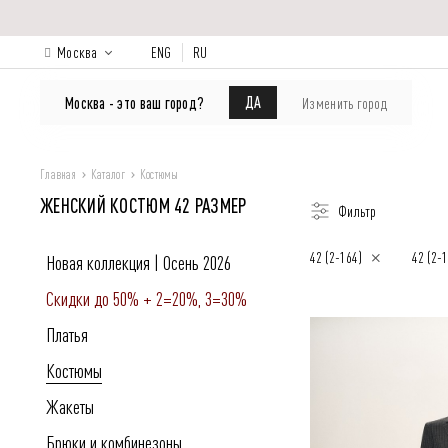
Москва
ENG
RU
КАТАЛОГ
Лукбук
О бренде
ДА
Москва - это ваш город?
Изменить город
Главная
Каталог
Костюмы
ЖЕНСКИЙ КОСТЮМ 42 РАЗМЕР
Фильтр
42 (2-164)
42 (2-
Новая коллекция | Осень 2026
Скидки до 50% + 2=20%, 3=30%
Платья
Костюмы
Жакеты
Брюки и комбинезоны