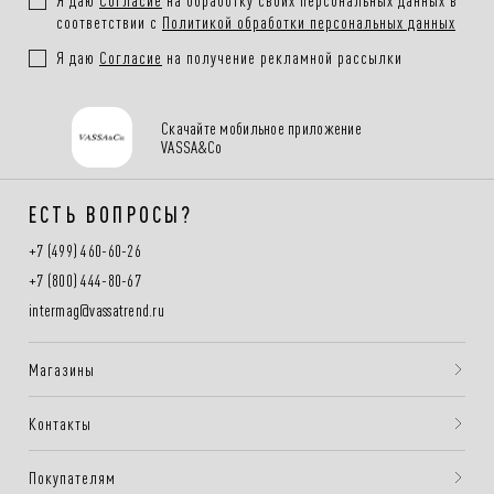
элегантной многослойности в свой гардероб. Обновите свой деловой
соответствии с
Политикой обработки персональных данных
стиль с помощью лаконичных и актуальных решений от нашего бренда.
Я даю
Согласие
на получение рекламной рассылки
Скачайте мобильное приложение
VASSA&Co
ЕСТЬ ВОПРОСЫ?
+7 (499) 460-60-26
+7 (800) 444-80-67
intermag@vassatrend.ru
Магазины
Контакты
Покупателям