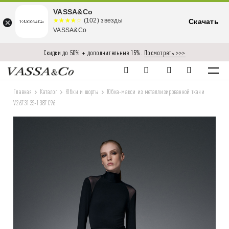
VASSA&Co
☆☆☆☆☆
★★★★
(102) звезды
Скачать
★
VASSA&Co
Скидки до 50% + дополнительные 15%.
Посмотреть >>>
Главная
Каталог
Юбки и шорты
Юбка-макси из металлизированной ткани
V267313S-1387C96