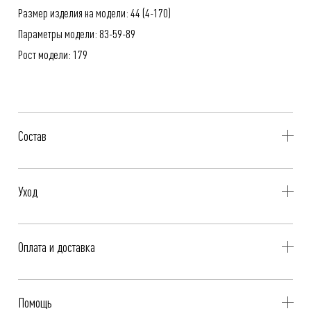
Размер изделия на модели: 44 (4-170)
Параметры модели: 83-59-89
Рост модели: 179
Состав
100% Полиэстр
Уход
- Профессиональная чистка
Оплата и доставка
- Не стирать, не отбеливать, не отжимать
- Не гладить
Бесплатная доставка при оплате онлайн - картой, «Долями» или
Помощь
Яндекс.Сплит.