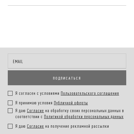
Чтобы узнать дополнительную информацию о товаре — задайте
Стоимость доставки с оплатой при получении — рассчитывается
свой вопрос в чат.Служба поддержки VASSA&Co ответит на него в
автоматически и зависит от региона доставки.
ближайшее время.
Способы оплаты заказа:
Онлайн-оплата на сайте, наличными или картой при получении
заказа
ПОДПИСАТЬСЯ
Покупателям.
Подробнее в разделе
Я согласен с условиями
Пользовательского соглашения
Я принимаю условия
Публичной оферты
Я даю
Согласие
на обработку своих персональных данных в
соответствии с
Политикой обработки персональных данных
Я даю
Согласие
на получение рекламной рассылки