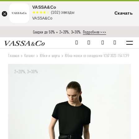
VASSA&Co
☆☆☆☆☆
★★★★
(102) звезды
Скачать
★
VASSA&Co
Скидки до 50% + 2=20%, 3=30%.
Подробнее >>>
Главная
Каталог
Юбки и шорты
Юбка-макси со складками V267302S-1541C99
2=20%, 3=30%