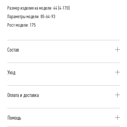
Размер изделия на модели: 44 (4-170)
Параметры модели: 85-64-93
Рост модели: 175
Состав
67% Пэ-керамика, 29% Вискоза, 4% Эластан
Уход
- Профессиональная чистка
Оплата и доставка
- Не стирать, не отбеливать, не отжимать
- Гладить при низкой температуре, до 110°C
Бесплатная доставка при оплате онлайн - картой, «Долями» или
Помощь
Яндекс.Сплит.