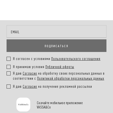
автоматически и зависит от региона доставки.
ближайшее время.
Способы оплаты заказа:
Онлайн-оплата на сайте, наличными или картой при получении
заказа
ПОДПИСАТЬСЯ
Покупателям.
Подробнее в разделе
Я согласен с условиями
Пользовательского соглашения
Я принимаю условия
Публичной оферты
Я даю
Согласие
на обработку своих персональных данных в
соответствии с
Политикой обработки персональных данных
Я даю
Согласие
на получение рекламной рассылки
Скачайте мобильное приложение
VASSA&Co