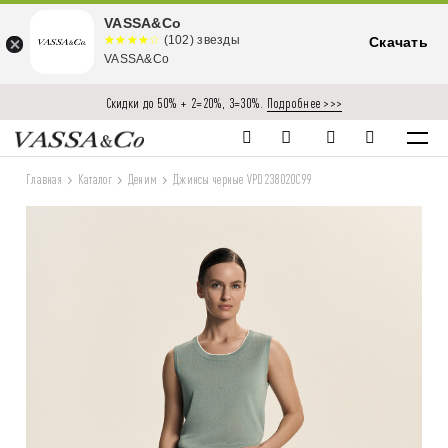
VASSA&Co
☆☆☆☆☆
★★★★
(102) звезды
Скачать
★
VASSA&Co
Скидки до 50% + 2=20%, 3=30%.
Подробнее >>>
Главная
Каталог
Деним
Джинсы черные VPD238020C99