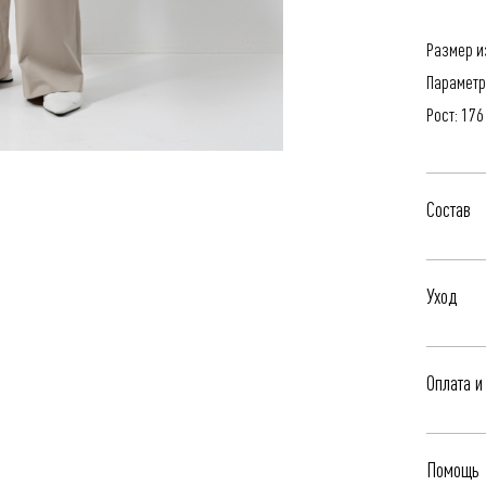
Размер и
Параметр
Рост: 176
Состав
100% Хло
Уход
- Профес
Оплата и
- Стирать
- Сушить
Бесплатна
- Гладить
Помощь
Яндекс.Сп