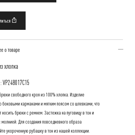
е о товаре
з хлопка
: VP248017C15
брюки свободного кроя из 100% хлопка. Изделие
о боковыми карманами и мягким поясом со шлевками, что
 носить брюки с ремнем. Застежка на пуговицу в тон и
с молнией. Для создания повседневного образа
уйте
укороченную рубашку в тон
из нашей коллекции.