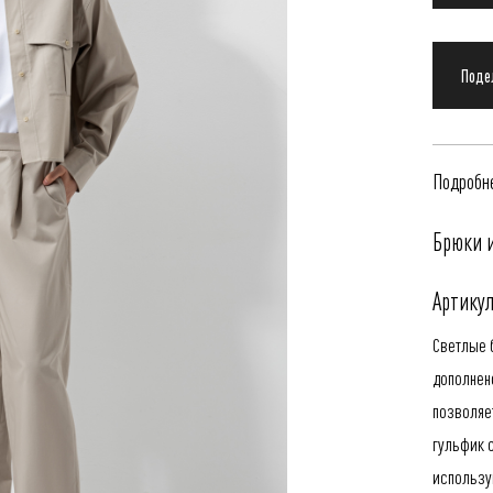
Подробне
Брюки и
Артикул
Светлые 
дополнен
позволяет
гульфик 
использ