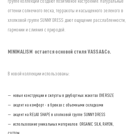
группе коллекции создают позитивное настроение. Натуральные
оттенки солнечного песка, терракоты и насыщенного зеленого в
хлопковой группе SUNNY DRESS дают ощущение расслабленности,
гармонии и слияния с природой.
MINIMALISM остается основой стиля VASSA&Co.
В новой коллекции использованы:
новые конструкции и силуэты в двубортных жакетах OVERSIZE
акцент на комфорт - в брюках с объемными складками
акцент на RELAX SHAPE в хлопковой группе SUNNY DRESS
использование уникальных материалов: ORGANIC SILK, RAYON,
COTTON