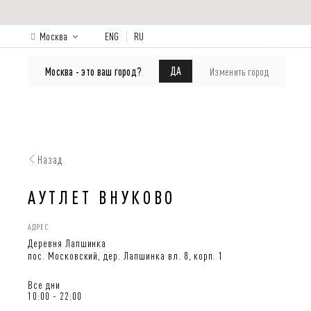
Москва
ENG
RU
КАТАЛОГ
Лукбук
О бренде
ДА
Москва - это ваш город?
Изменить город
Назад
АУТЛЕТ ВНУКОВО
АДРЕС
Деревня Лапшинка
пос. Московский, дер. Лапшинка вл. 8, корп. 1
Все дни
10:00 - 22:00