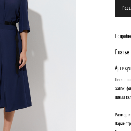
Подробне
Платье
Артикул
Легкое п
запах, ф
линии та
Размер из
Параметр