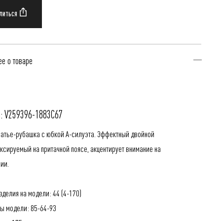
е о товаре
: V259396-1883C67
латье-рубашка с юбкой А-силуэта. Эффектный двойной
иксируемый на притачной поясе, акцентирует внимание на
лии.
делия на модели: 44 (4-170)
ы модели: 85-64-93