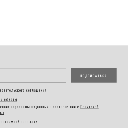
оплаты заказа:
плата на сайте, наличными или картой при получении
Покупателям.
е в разделе
ПОДПИСАТЬСЯ
зовательского соглашения
ой оферты
своих персональных данных в соответствии с
Политикой
ных
 рекламной рассылки