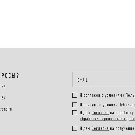
Способы 
Онлайн-о
заказа
Подробне
ПРОСЫ?
0-26
Я согласен с условиями
Поль
0-67
Я принимаю условия
Публичн
rend.ru
Я даю
Согласие
на обработку 
обработки персональных дан
Я даю
Согласие
на получение