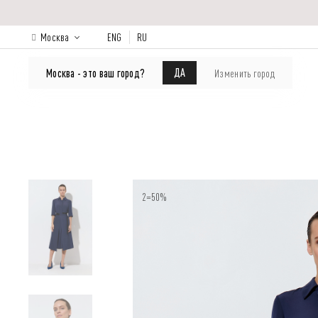
Москва
ENG
RU
КАТАЛОГ
Лукбук
О бренде
ДА
Москва - это ваш город?
Изменить город
2=50%