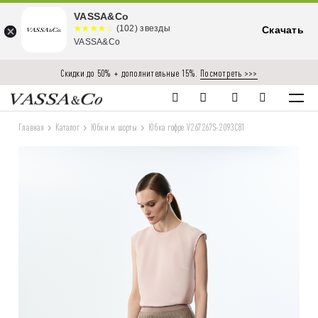
VASSA&Co
☆☆☆☆☆
★★★★
(102) звезды
Скачать
★
VASSA&Co
Скидки до 50% + дополнительные 15%.
Посмотреть >>>
Главная
Каталог
Юбки и шорты
Юбка гофре V267267S-2093C81